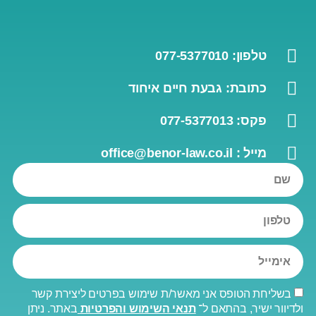
 077-5377010
ובת: גבעת חיים איחוד
077-537701
office@benor-law.c
הטופס אני מאשר/ת שימוש בפרטים ליצירת קשר
יר, בהתאם ל־
תנאי השימוש והפרטיות
באתר. ניתן