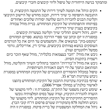
ומתמקד בנישה הייחודית של טיפול וליווי קיבוצים וחברי קיבוצים.
הקים וניהל את המטה לשיוך דירות של התנועה הקיבוצית, בו
התגבשה התפיסה כי שיוך דירות, תכנון מחדש של היישוב הקיבוצי
וקליטת הבנים לחברות הינם שלושה יסודות שלובים ואחודים
בפיתוחו והתפתחותו של הקיבוץ המתחדש. בניית מודל עבודה
בקיבוצים בעניין שיוך הדירות.
ייזום, ניהול ויישום תהליכי שיוך וקליטה בעשרות קיבוצים .
במסגרת זו יזם וכתב שני ספרי הדרכה בנושא. ספרים המהווים
"טקסט-בוק" בנושאים אלו, והמשמשים עד היום את כל הגורמים
העוסקים בנושא (צוותים בקיבוצים, עורכי דין, אדריכלים, גורמי
ממשל רלוונטיים ועוד).
גיבש את מודל: "חבר בעצמאות כלכלית", מודל שאף הוכר כיום
רשמית בתקנות הסיווג.
גיבש את מודל ה"בוררות" התומך בתהליכי השיוך והקליטה, מודל
המתואם ונתמך על-ידי רשם האגודות השיתופיות.
טיפול במכלול ההסדרים התכנוניים של הקיבוץ המתחדש במסגרת
גיבוש עקרונות תמ"א 35.
שותף בכתיבת עקרונות התכנון של הקיבוץ המתחדש (הוצגו
לאישור בולנת"ע במהלך אפריל 2006).
שימש כיועץ משפטי של התק"מ, במסגרת זו : ליווי מקצועי של
הועדה להגדרת הקיבוץ, ועדה שעל בסיס המלצותיה גובשו
ההסדרים החקיקתיים של הקיבוץ המתחדש. ליווי מקצועי של
גיבוש החלטה 979 (המקורית שטרם פרסום דו"ח קובי הבר).
ניהל את המחלקה המשפטית של ברית פיקוח. במסגרת זו היה