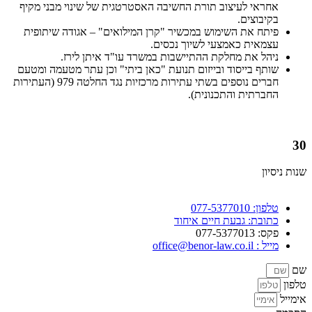
אחראי לעיצוב תורת החשיבה האסטרטגית של שינוי מבני מקיף
בקיבוצים.
פיתח את השימוש במכשיר "קרן המילואים" – אגודה שיתופית
עצמאית כאמצעי לשיוך נכסים.
ניהל את מחלקת ההתיישבות במשרד עו"ד איתן לירז.
שותף בייסוד ובייזום תנועת "כאן ביתי" וכן עתר מטעמה ומטעם
חברים נוספים בשתי עתירות מרכזיות נגד החלטה 979 (העתירות
החברתית והתכנונית).
30
שנות ניסיון
טלפון: 077-5377010
כתובת: גבעת חיים איחוד
פקס: 077-5377013
מייל : office@benor-law.co.il
שם
טלפון
אימייל