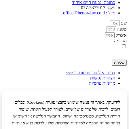
כתובת: גבעת חיים איחוד
פקס: 077-5377013
מייל : office@benor-law.co.il
שם
טלפון
אימייל
הסכמה
בשליחת הטופס אני מאשר/ת שימוש בפרטים ליצירת קשר ולדיוור
ישיר, בהתאם ל־
תנאי השימוש והפרטיות
באתר. ניתן לבטל את הרישום
בכל עת.
שליחה
בנייה: איל פור פרסום דיגיטלי
הצהרת נגישות
מדיניות פרטיות
לידיעתך: באתר זה נעשה שימוש בקבצי עוגיות (Cookies) ובכלים
דומים, לרבות של צדדים שלישיים, לצורך תפעול האתר, שיפור
חוויית הגלישה, סטטיסטיקה ושיווק. ההמשך הגלישה או השימוש
באתר מהווה הסכמה למדיניות הפרטיות שלנו, לרבות בנושא עוגיות