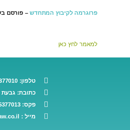
פרוגרמה לקיבוץ המתחדש
– פורסם בעיתון
למאמר לחץ כאן
טלפון: 077-5377010
כתובת: גבעת ח
פקס: 077-5377013
מייל : office@benor-law.co.il